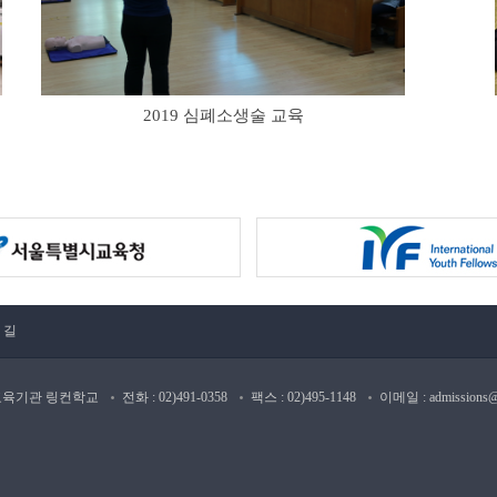
2019 심폐소생술 교육
 길
탁교육기관 링컨학교
전화 : 02)491-0358
팩스 : 02)495-1148
이메일 : admissions@a