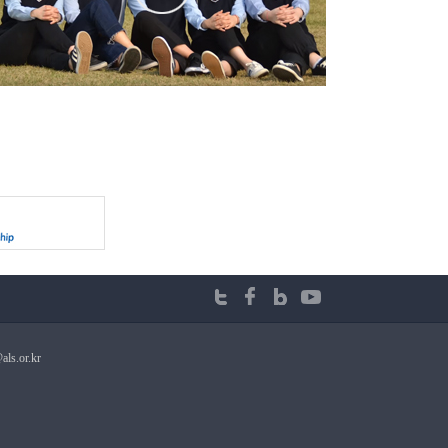
ls.or.kr